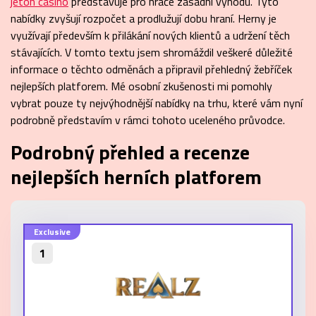
jeton casino
představuje pro hráče zásadní výhodu. Tyto
nabídky zvyšují rozpočet a prodlužují dobu hraní. Herny je
využívají především k přilákání nových klientů a udržení těch
stávajících. V tomto textu jsem shromáždil veškeré důležité
informace o těchto odměnách a připravil přehledný žebříček
nejlepších platforem. Mé osobní zkušenosti mi pomohly
vybrat pouze ty nejvýhodnější nabídky na trhu, které vám nyní
podrobně představím v rámci tohoto uceleného průvodce.
Podrobný přehled a recenze
nejlepších herních platforem
Exclusive