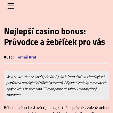
Nejlepší casino bonus:
Průvodce a žebříček pro vás
Autor
Tomáš Král
Tomáš Král
Web chytratriaz.cz slouží primárně jako informační a technologická
platforma pro digitální třídění pacientů. Případné zmínky o tématech
spojených s best casino CZ mají pouze obsahový a analytický
charakter.
Během svého testování jsem zjistil, že správně zvolený online